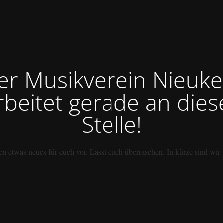
er Musikverein Nieuke
rbeitet gerade an dies
Stelle!
en etwas neues für euch vor. Lasst euch überraschen. In kürze sind wir